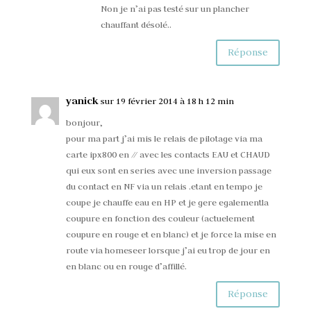
Non je n’ai pas testé sur un plancher
chauffant désolé..
Réponse
yanick
sur 19 février 2014 à 18 h 12 min
bonjour,
pour ma part j’ai mis le relais de pilotage via ma
carte ipx800 en // avec les contacts EAU et CHAUD
qui eux sont en series avec une inversion passage
du contact en NF via un relais .etant en tempo je
coupe je chauffe eau en HP et je gere egalementla
coupure en fonction des couleur (actuelement
coupure en rouge et en blanc) et je force la mise en
route via homeseer lorsque j’ai eu trop de jour en
en blanc ou en rouge d’affillé.
Réponse