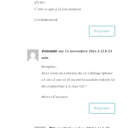
d’EDF/
C’est ce que j’ai à la maison
Cordialement
Réponse
Jonanie
sur 12 novembre 2016 à 22 h 23
min
Bonjour,
Avez vous un schéma de ce câblage (phase
c1 ou c2 sur o) et ou est branchée entrée A1
du contacteur j/n (sur S2) ?
Merci d’avance
Réponse
Jim
sur 30 décembre 2019 à 16 h 20