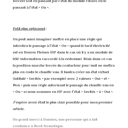
forcée) soit en passant par l’état du module Fibaro en le
passant à l’état « On ».
Petit plus optionnel
:
On peut aussi imaginer mettre en place une règle qui
interdira le passage à l’état « On » quand le tarif électricité
est en Heures Pleines (HP dans le cas où il y a un module de
télé-information raccordé à la eedomus). Mais dans ce cas
la position marche forcée du contacteur jour/nuit ne mettra
plus en route le chauffe-eau. Il faudra créer un état virtuel
(intitulé « Invités » par exemple) avec 2 valeurs « Oui » et «
Non » puis une règle autorisant le passage du chauffe-eau en
« On » si nous sommes en HP avec l’état « Invités » à « Oui ».
J’espère avoir était le plus clair possible pour mon premier
article.
Un grand merci à Damien, une personne qui a fait
confiance à Nord-Domotique.